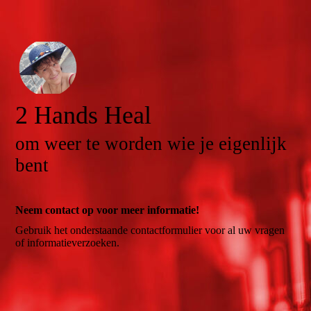
2 Hands Heal
om weer te worden wie je eigenlijk
bent
Neem contact op voor meer informatie!
Gebruik het onderstaande contactformulier voor al uw vragen
of informatieverzoeken.