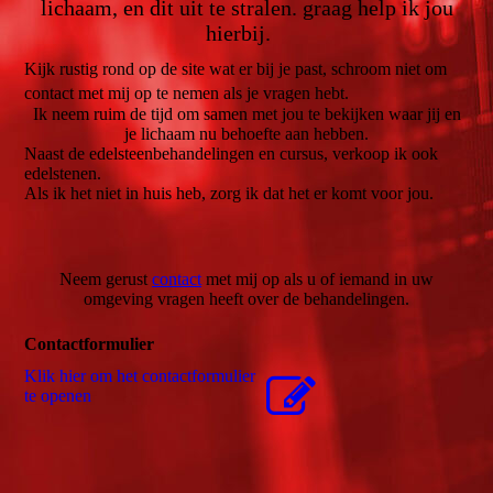
lichaam, en dit uit te stralen. graag help ik jou
hierbij.
Kijk rustig rond op de site wat er bij je past, schroom niet om
contact met mij op te nemen als je vragen hebt.
Ik neem ruim de tijd om samen met jou te bekijken waar jij en
je lichaam nu behoefte aan hebben.
Naast de edelsteenbehandelingen en cursus, verkoop ik ook
edelstenen.
Als ik het niet in huis heb, zorg ik dat het er komt voor jou.
Neem gerust
contact
met mij op als u of iemand in uw
omgeving vragen heeft over de behandelingen.
Contactformulier
Klik hier om het contactformulier
te openen